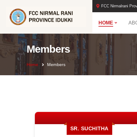
FCC Nirmalrani Prov
HOME
AB
Members
Home
Members
SR. SUCHITHA