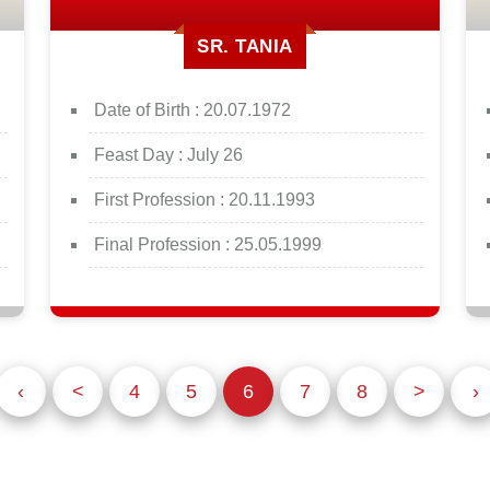
SR. TANIA
Date of Birth :
20.07.1972
Feast Day :
July 26
First Profession :
20.11.1993
Final Profession :
25.05.1999
‹
<
4
5
6
7
8
>
›