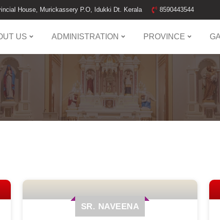
incial House, Murickassery P.O, Idukki Dt. Kerala
8590443544
OUT US
ADMINISTRATION
PROVINCE
G
SR. NAVEENA